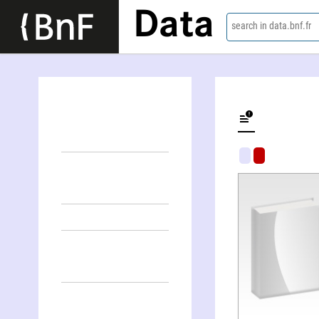
Data
search in data.bnf.fr