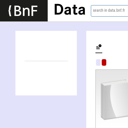
Data
search in data.bnf.fr