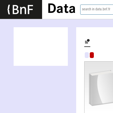
Data
search in data.bnf.fr