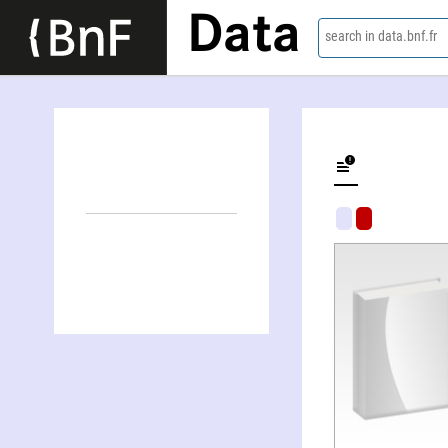
Data
search in data.bnf.fr