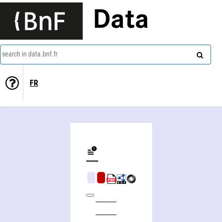
Data
search in data.bnf.fr
FR