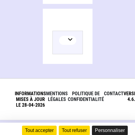
INFORMATIONS
MENTIONS
POLITIQUE DE
CONTACT
VERS
MISES À JOUR
LÉGALES
CONFIDENTIALITÉ
4.6
LE 28-04-2026
Tout accepter
Tout refuser
Personnaliser