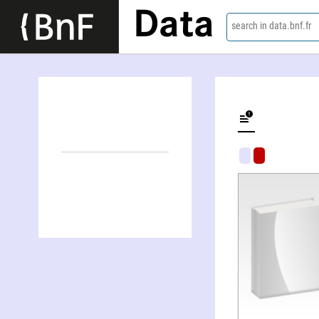
Data
search in data.bnf.fr