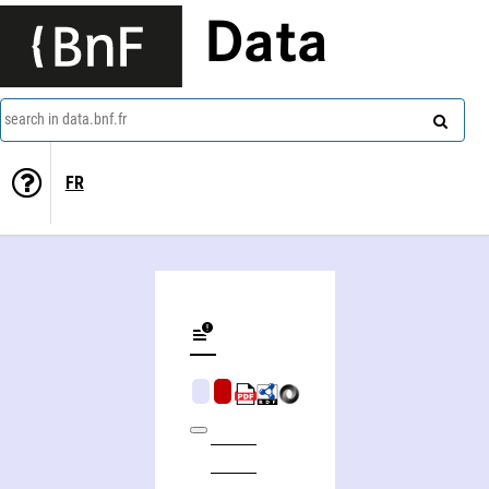
Data
search in data.bnf.fr
FR