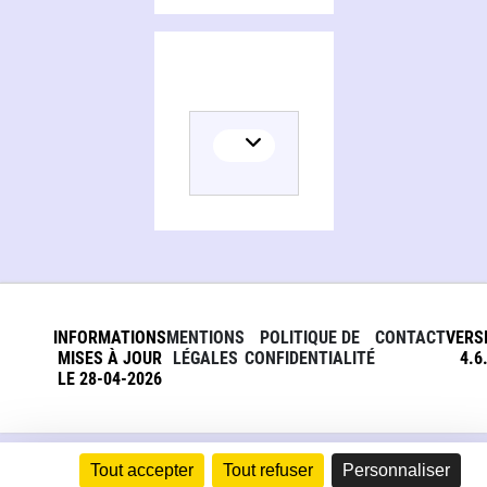
INFORMATIONS
MENTIONS
POLITIQUE DE
CONTACT
VERS
MISES À JOUR
LÉGALES
CONFIDENTIALITÉ
4.6
LE 28-04-2026
Tout accepter
Tout refuser
Personnaliser