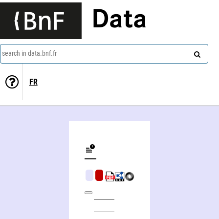
Data
search in data.bnf.fr
FR