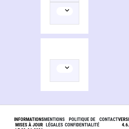
Histoire de la France
INFORMATIONS
MENTIONS
POLITIQUE DE
CONTACT
VERS
MISES À JOUR
LÉGALES
CONFIDENTIALITÉ
4.6