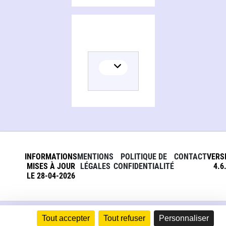
INFORMATIONS
MENTIONS
POLITIQUE DE
CONTACT
VERS
MISES À JOUR
LÉGALES
CONFIDENTIALITÉ
4.6
LE 28-04-2026
Tout accepter
Tout refuser
Personnaliser