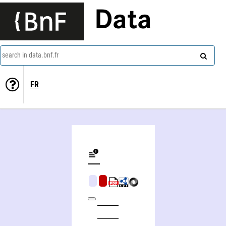
Data
search in data.bnf.fr
FR