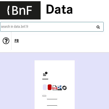
Data
search in data.bnf.fr
FR