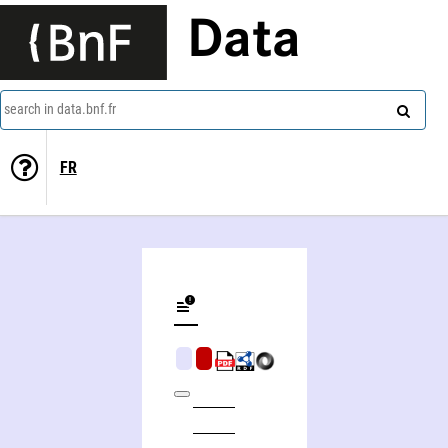
Data
search in data.bnf.fr
FR