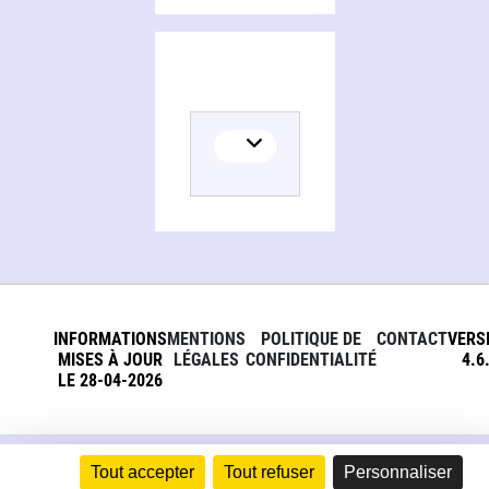
INFORMATIONS
MENTIONS
POLITIQUE DE
CONTACT
VERS
MISES À JOUR
LÉGALES
CONFIDENTIALITÉ
4.6
LE 28-04-2026
Tout accepter
Tout refuser
Personnaliser