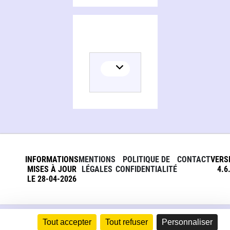
INFORMATIONS
MENTIONS
POLITIQUE DE
CONTACT
VERS
MISES À JOUR
LÉGALES
CONFIDENTIALITÉ
4.6
LE 28-04-2026
Tout accepter
Tout refuser
Personnaliser