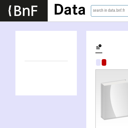
Data
search in data.bnf.fr