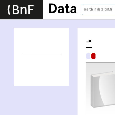
Data
search in data.bnf.fr