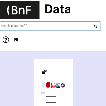
Data
search in data.bnf.fr
FR
Les Portraits sur émaux vitrifiés (une découverte)