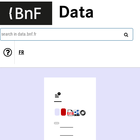
Data
search in data.bnf.fr
FR