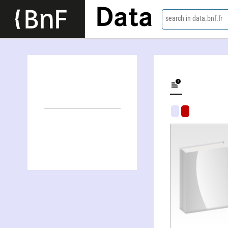
Data
search in data.bnf.fr