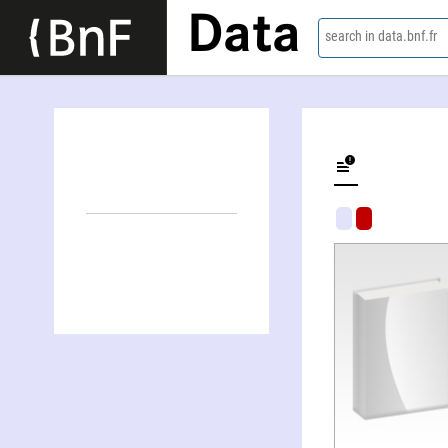
Data
search in data.bnf.fr