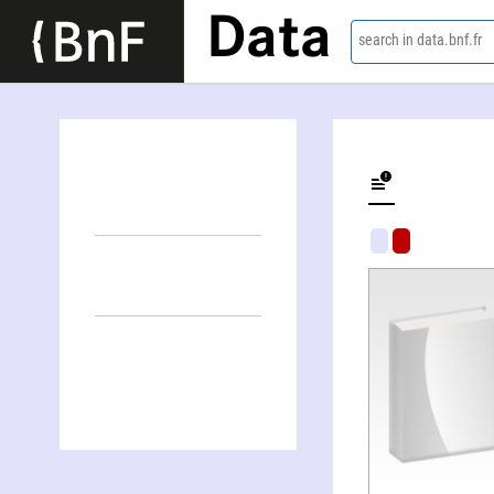
Data
search in data.bnf.fr