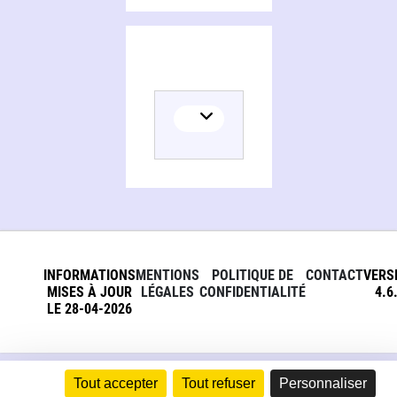
INFORMATIONS
MENTIONS
POLITIQUE DE
CONTACT
VERS
MISES À JOUR
LÉGALES
CONFIDENTIALITÉ
4.6
LE 28-04-2026
Tout accepter
Tout refuser
Personnaliser