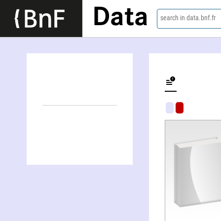
Data
search in data.bnf.fr