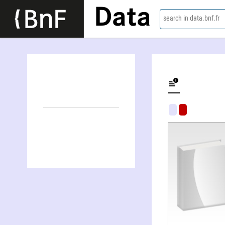
Data
search in data.bnf.fr