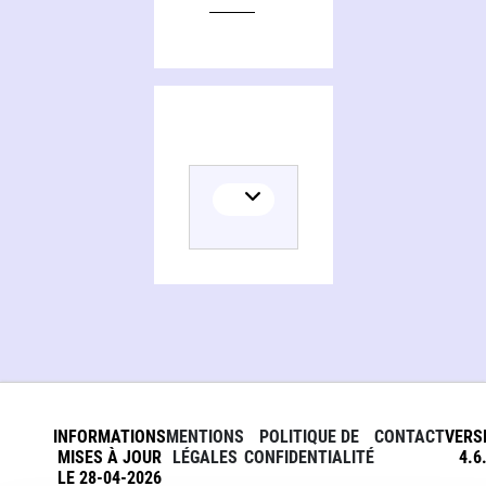
INFORMATIONS
MENTIONS
POLITIQUE DE
CONTACT
VERS
MISES À JOUR
LÉGALES
CONFIDENTIALITÉ
4.6
LE 28-04-2026