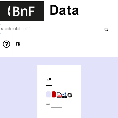
Data
search in data.bnf.fr
FR