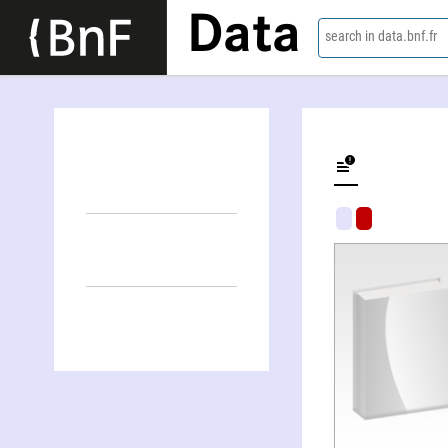
Data
search in data.bnf.fr