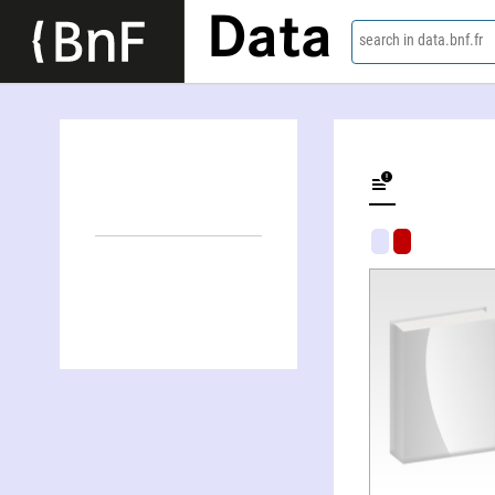
Data
search in data.bnf.fr