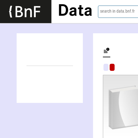
Data
search in data.bnf.fr