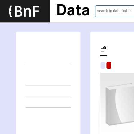
Data
search in data.bnf.fr