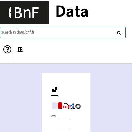
Data
search in data.bnf.fr
FR