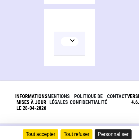
INFORMATIONS
MENTIONS
POLITIQUE DE
CONTACT
VERS
MISES À JOUR
LÉGALES
CONFIDENTIALITÉ
4.6
LE 28-04-2026
Tout accepter
Tout refuser
Personnaliser