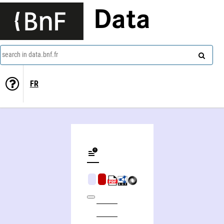
Data
search in data.bnf.fr
FR