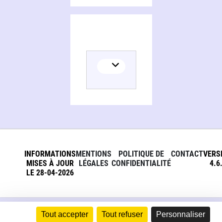
INFORMATIONS
MENTIONS
POLITIQUE DE
CONTACT
VERS
MISES À JOUR
LÉGALES
CONFIDENTIALITÉ
4.6
LE 28-04-2026
Tout accepter
Tout refuser
Personnaliser