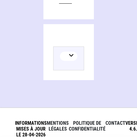
INFORMATIONS
MENTIONS
POLITIQUE DE
CONTACT
VERS
MISES À JOUR
LÉGALES
CONFIDENTIALITÉ
4.6
LE 28-04-2026