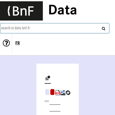
Data
search in data.bnf.fr
FR