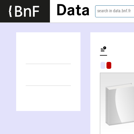
Data
search in data.bnf.fr