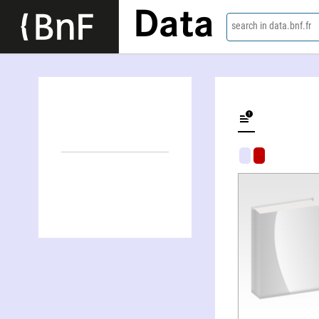
Data
search in data.bnf.fr