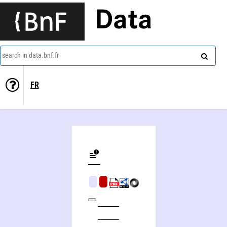
Data
search in data.bnf.fr
FR