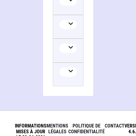
INFORMATIONS
MENTIONS
POLITIQUE DE
CONTACT
VERS
MISES À JOUR
LÉGALES
CONFIDENTIALITÉ
4.6