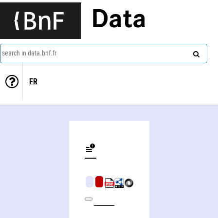
Data
search in data.bnf.fr
FR