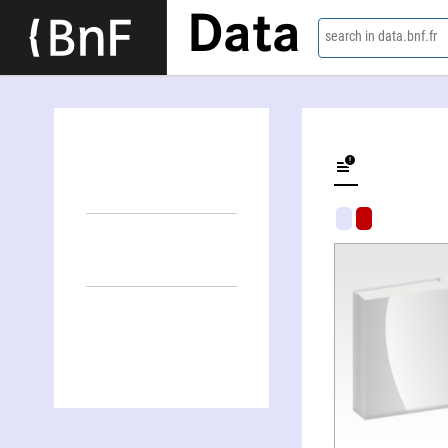
Data
search in data.bnf.fr