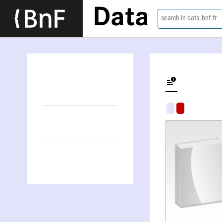
Data
search in data.bnf.fr