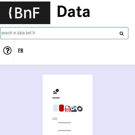
Data
search in data.bnf.fr
FR