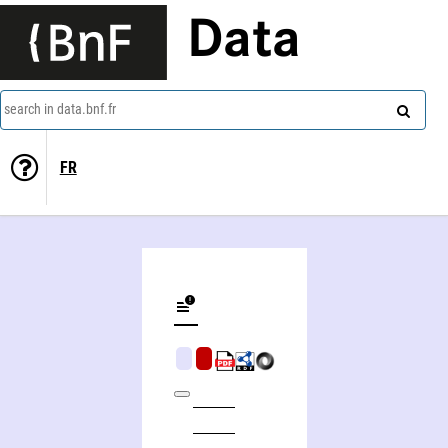
Data
search in data.bnf.fr
FR