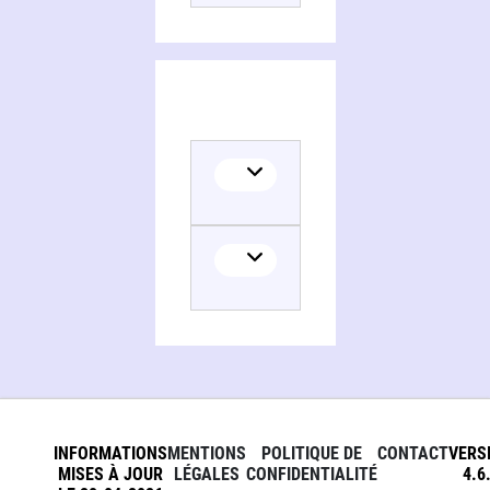
INFORMATIONS
MENTIONS
POLITIQUE DE
CONTACT
VERS
MISES À JOUR
LÉGALES
CONFIDENTIALITÉ
4.6