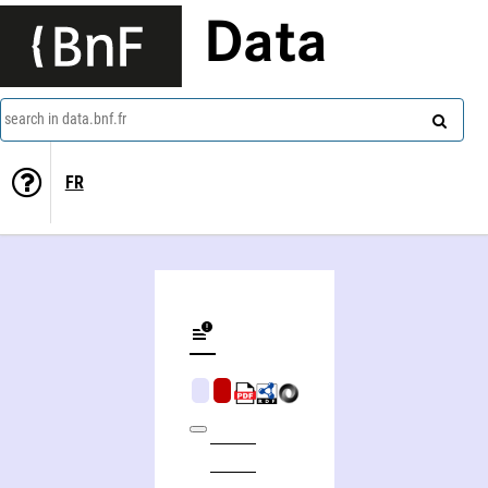
Data
search in data.bnf.fr
FR