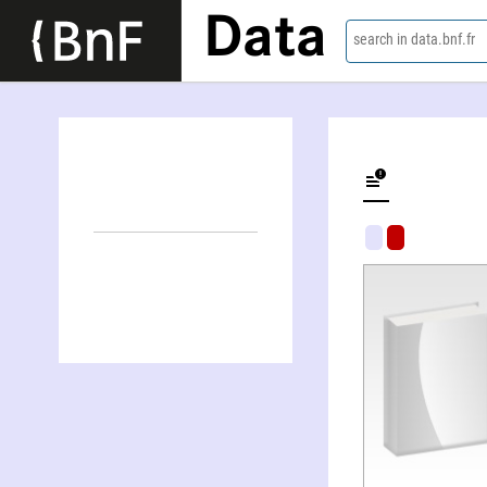
Data
search in data.bnf.fr