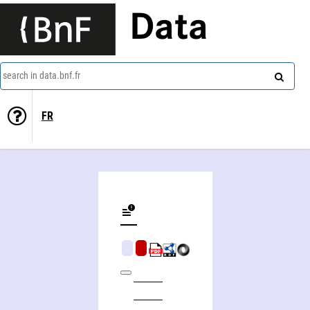
Data
search in data.bnf.fr
FR