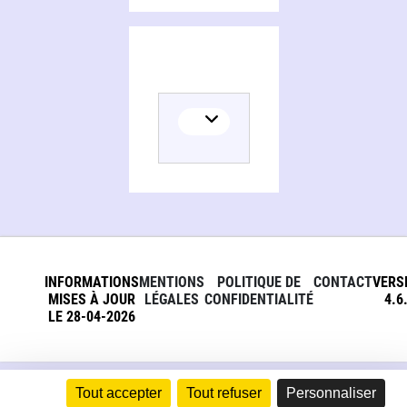
INFORMATIONS
MENTIONS
POLITIQUE DE
CONTACT
VERS
MISES À JOUR
LÉGALES
CONFIDENTIALITÉ
4.6
LE 28-04-2026
Tout accepter
Tout refuser
Personnaliser