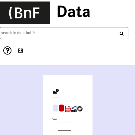
Data
search in data.bnf.fr
FR