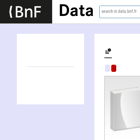
Data
search in data.bnf.fr