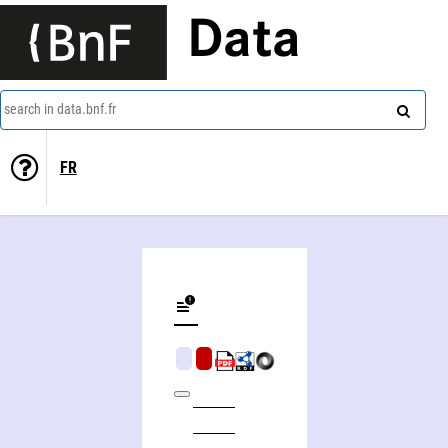
Data
search in data.bnf.fr
FR