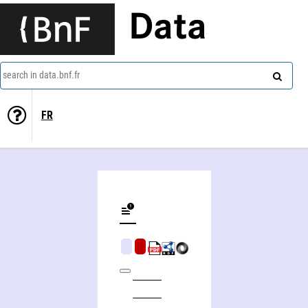
Data
search in data.bnf.fr
FR