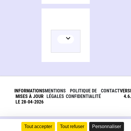
INFORMATIONS
MENTIONS
POLITIQUE DE
CONTACT
VERS
MISES À JOUR
LÉGALES
CONFIDENTIALITÉ
4.6
LE 28-04-2026
Tout accepter
Tout refuser
Personnaliser