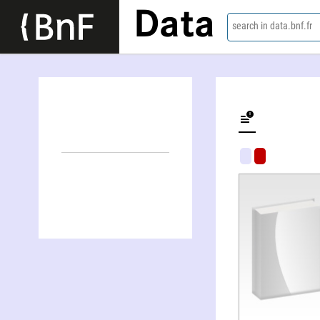
Data
search in data.bnf.fr