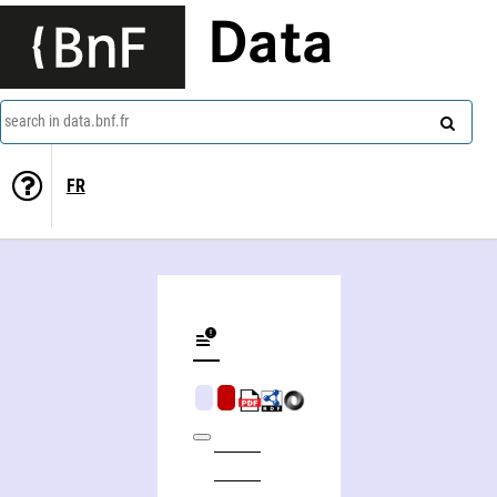
Data
search in data.bnf.fr
FR