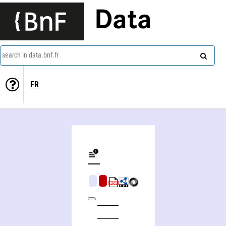
Data
search in data.bnf.fr
FR