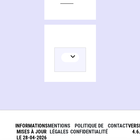
INFORMATIONS
MENTIONS
POLITIQUE DE
CONTACT
VERS
MISES À JOUR
LÉGALES
CONFIDENTIALITÉ
4.6
LE 28-04-2026