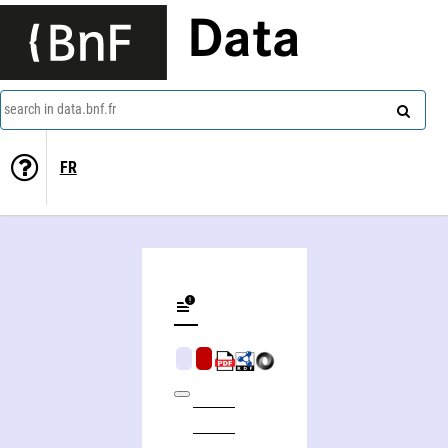
Data
search in data.bnf.fr
FR